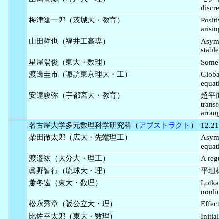
discre
梅津健一郎（茨城大・教育）
Positi
arisin
山田哲也（福井工高専）
Asymp
stable
星屋陽俊（東大・数理）
Some 
渡邊圭市（諏訪東京理大・工）
Globa
equati
安達駿弥（宇都宮大・教育）
超平面
trans
arran
名古屋大学多元数理科学研究科（
アブストラクト
）
12.21
柴田徹太郎（広大・先端理工）
Asymp
equat
渡邉紘（大分大・理工）
A reg
眞野智行（琉球大・理）
平坦構造
蕭冬遠（東大・数理）
Lot
nonli
松永秀章（阪公立大・理）
Effect
比佐幸太郎（東大・数理）
Initia