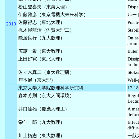
松山登喜夫（東海大理）
Dispe
伊藤雅彦（東京電機大未来科学）
ルー
佐藤得志（東北大理）
Posit
2010
梶木屋龍治（佐賀大理工）
Stabil
隠居良行（九大数理）
On as
aroun
広惠一希（東大数理）
Eule
上田好寛（東北大理）
Dissip
to th
佐々木真二（京大数理研）
Sto
岸本展（京大理）
Well-
東京大学大学院数理科学研究科
12.18
森本芳則（京大人間環境）
Regul
Lect
井口達雄（慶應大理工）
A mat
defor
栄伸一郎（九大数理）
Effec
diffu
川上拓志（東大数理）
一般