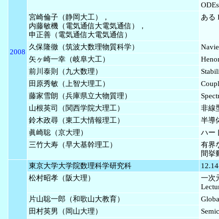
ODE
宮崎倫子（静岡大工），
ある 
内藤敏機（電気通信大電気通信），
申正善（電気通信大電気通信）
久保隆徹（筑波大数理物質科学）
Navie
2008
矢ヶ崎一幸（岐阜大工）
Hen
前川泰則（九大数理）
Stabi
田原秀敏（上智大理工）
Coupli
藤家雪朗（兵庫県立大物質理）
Spect
山根英司（関西学院大理工）
非線
鈴木政尋（東工大情報理工）
半導
眞崎聡（京大理）
ハー
三竹大寿（早大基幹理工）
有界
間挙
東京大学大学院数理科学研究科
12.14
松村昭孝（阪大理）
一次
Lect
片山聡一郎（和歌山大教育）
Globa
田村英男（岡山大理）
Semic