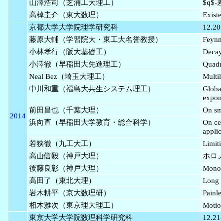
山澤浩司（芝浦工大理工）
$q
高棹圭介（東大数理）
Exist
京都大学大学院理学研究科
12.20
藤原大輔（学習院大・東工大名誉教授）
Fey
小林孝行（阪大基礎工）
Decay
小澤徹（早稲田大先進理工）
Quadr
Neal Bez（埼玉大理工）
Multi
中川和重（福島大共生システム理工）
Global
expon
前田昌也（千葉大理）
On sm
2014
浜向直（早稲田大学教育・総合科学）
On ce
appli
若狭徹（九工大工）
Limit
高山信毅（神戸大理）
ホロ
後藤良彰（神戸大理）
Monod
高田了（東北大理）
Long t
岩木耕平（京大数理研）
Pai
相木雅次（東京理大理工）
Motio
東京大学大学院数理科学研究科
12.21