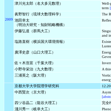
津川光太郎（名大多元数理）
Well-
term
眞野智行（琉球大数理科学）
The R
2009
池田幸太
Refle
（明治大研究・知財戦略機構）
伊藤弘道（群馬大工）
Singul
and i
塩路直樹（横浜国大環境情報）
Existe
Luste
廣澤史彦（山口大理工）
Energ
Gevre
佐々木浩宣（千葉大理）
Inver
小野寺栄治（九大数理）
A thi
三浦英之（阪大理）
Vortic
ener
京都大学大学院理学研究科
12.20
中西賢次（京大理）
Asymp
[abstr
四ツ谷晶二（龍谷大理工）
完全
淺川秀一（岐阜大工）
Pheno