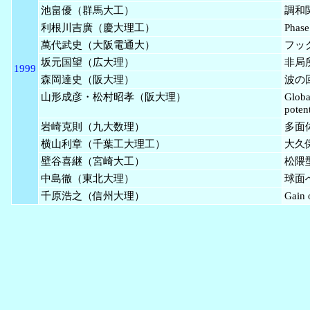
池畠優（群馬大工）
調和
利根川吉廣（慶大理工）
Phase
萬代武史（大阪電通大）
フッ
坂元国望（広大理）
非局
1999
森岡達史（阪大理）
波の回
山形成彦・松村昭孝（阪大理）
Globa
potent
岩崎克則（九大数理）
多面
横山利章（千葉工大理工）
大久
壁谷喜継（宮崎大工）
松隈
中島徹（東北大理）
球面
千原浩之（信州大理）
Gain 