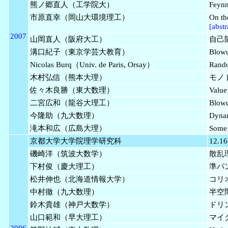
熊ノ郷直人（工学院大）
Fe
市原直幸（岡山大環境理工）
On th
[abstr
2007
山岡直人（阪府大工）
自己
溝口紀子（東京学芸大教育）
Blowu
Nicolas Burq（Univ. de Paris, Orsay）
Rando
木村弘信（熊本大理）
モノ
佐々木良勝（東大数理）
Value
二宮広和（龍谷大理工）
Blowu
今隆助（九大数理）
Dynam
滝本和広（広島大理）
Some 
京都大学大学院理学研究科
12.16
磯崎洋（筑波大数学）
散乱理
下村俊（慶大理工）
準パ
松井伸也（北海道情報大学）
コリオ
中村徹（九大数理）
半空間
鈴木貴雄（神戸大数学）
ドリ
山口範和（早大理工）
マイ
2006