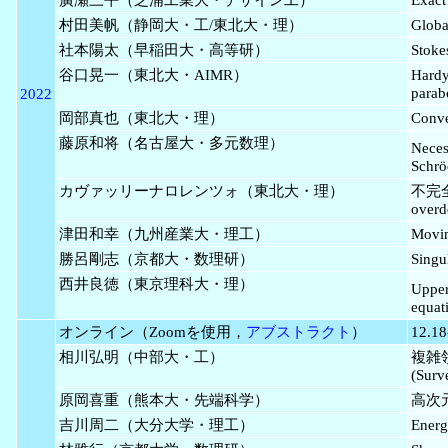
村田美帆（静岡大・工/東北大・理）
Globa
社本陽太（早稲田大・高等研）
Stoke
谷口晃一（東北大・AIMR）
Hard
parab
2022
岡部真也（東北大・理）
Conve
藤原和将（名古屋大・多元数理）
Neces
Schrö
カヴァッリーナロレンツォ（東北大・理）
不完
overd
津田和幸（九州産業大・理工）
Movin
勝呂剛志（京都大・数理研）
Singu
西井良徳（東京理科大・理）
Upper
equat
オンライン（Zoomを使用，
アブストラクト
）
12.18
相川弘明（中部大・工）
複雑領域
(Surv
原岡喜重（熊本大・先端科学）
高次元K
吉川周二（大分大学・理工）
Energ