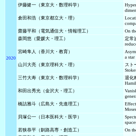
伊藤健一（東京大・数理科学）
Hyper
dimen
倉田和浩（東京都立大・理）
Locat
compa
齋藤平和（電気通信大・情報理工）
On th
森岡悠（愛媛大・理工）
定常波
reduc
宮崎隼人（香川大・教育）
Asymp
a star
2020
山川大亮（東京理科大・理）
ストー
Stoke
三竹大寿（東京大・数理科学）
退化粘性
Hamil
和田出秀光（金沢大・理工）
Vanis
gener
橋詰雅斗（広島大・先進理工）
Effec
Moser
貝塚公一（日本医科大・医学）
Spectr
space
若狭恭平（釧路高専・創造工）
On th