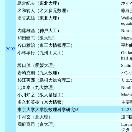
島倉紀夫（東北大理）
ホイヘ
名和範人（名大多元数理）
非線形
堤誉志雄（東北大理）
Well-
equat
内藤雄基（神戸大工）
Non-u
和田健志（阪大理）
Max
谷口雅治（東工大情報理工）
平均曲
2002
小林孝行（九州工大工）
On la
half 
坂口茂（愛媛大理）
Stati
岩崎克則（九大数理）
パン
杉江実郎（島根大総合理工）
リエ
北直泰（九大数理）
Nonli
小川知之（阪大基礎工）
Modul
多久和英樹（京大情報）
主要
東京大学大学院数理科学研究科
12.25
中村玄（北大理）
逆問題
國府寛司（京大理）
Lore
クタ