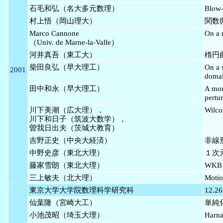
石毛和弘（名大多元数理）
Blow-
村上悟（岡山理大）
関数
Marco Cannone
On a 
（Univ. de Marne-la-Valle）
河井真吾（東工大）
楕円
柴田良弘（早大理工）
On a 
2001
doma
田中和永（早大理工）
A mou
pertu
川下美潮（広大理），
Wil
川下和日子（筑波大数学），
曽我日出夫（茨城大教育）
吉野正史（中央大経済）
非線
中野史彦（東北大理）
１次
藤家雪朗（東北大理）
WK
三上敏夫（北大理）
Moti
東京大学大学院数理科学研究科
12.26
仙葉隆（宮崎大工）
単純化
小池茂昭（埼玉大理）
Harna