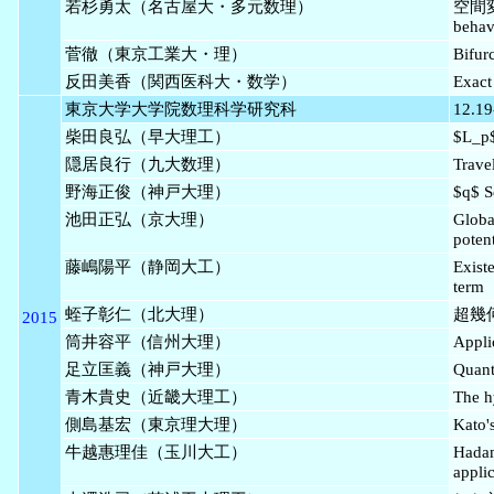
若杉勇太（名古屋大・多元数理）
空間
behav
菅徹（東京工業大・理）
Bifur
反田美香（関西医科大・数学）
Exact
東京大学大学院数理科学研究科
12.19
柴田良弘（早大理工）
$L_
隠居良行（九大数理）
Trave
野海正俊（神戸大理）
$q$ 
池田正弘（京大理）
Globa
potent
藤嶋陽平（静岡大工）
Exist
term
蛭子彰仁（北大理）
超幾
2015
筒井容平（信州大理）
Appli
足立匡義（神戸大理）
Quant
青木貴史（近畿大理工）
The h
側島基宏（東京理大理）
Kato'
牛越惠理佳（玉川大工）
Hadam
appli