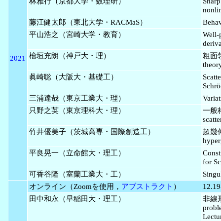
林雅行（京都大学・数理研）
Sharp 
nonli
藤江健太郎（東北大学・RACMaS）
Behav
平山浩之（宮崎大学・教育）
Well-
deriva
檜垣充朗（神戸大・理）
粗面領
2021
theor
眞崎聡（大阪大・基礎工）
Scatte
Schrö
三浦達哉（東京工業大・理）
Variat
只野之英（東京理科大・理）
一般
scatte
竹井優美子（茨城高専・国際創造工）
超幾何
hyper
平良晃一（立命館大・理工）
Constr
for S
可香谷隆（室蘭工業大・工）
Singu
オンライン（Zoomを使用，
アブストラクト
）
12.19
田中和永（早稲田大・理工）
非線形
probl
Lectu