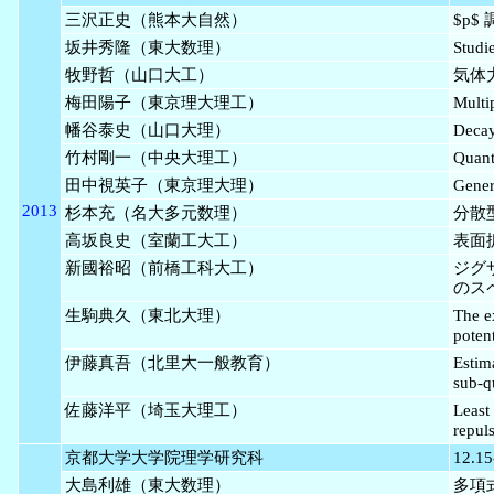
三沢正史（熊本大自然）
$p$
坂井秀隆（東大数理）
Studi
牧野哲（山口大工）
気体力
梅田陽子（東京理大理工）
Multip
幡谷泰史（山口大理）
Decay
竹村剛一（中央大理工）
Quant
田中視英子（東京理大理）
Gener
2013
杉本充（名大多元数理）
分散
高坂良史（室蘭工大工）
表面
新國裕昭（前橋工科大工）
ジグ
のス
生駒典久（東北大理）
The e
potent
伊藤真吾（北里大一般教育）
Estim
sub-q
佐藤洋平（埼玉大理工）
Least
repul
京都大学大学院理学研究科
12.15
大島利雄（東大数理）
多項式