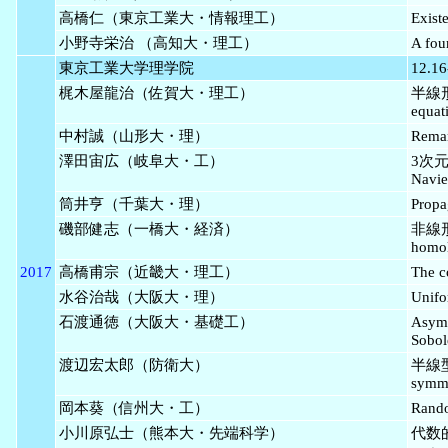
高橋仁（東京工業大・情報理工）
Exist
小野寺栄治 （高知大・理工）
A fou
東京工業大学理学院
12.16
梶木屋龍治（佐賀大・理工）
半線形楕
equat
中村誠（山形大・理）
Remar
澤田宙広（岐阜大・工）
3次元
Navie
筒井亨（千葉大・理）
Propag
磯部健志（一橋大・経済）
非線形
homol
2017
高橋甫宗（近畿大・理工）
The c
水谷治哉（大阪大・理）
Unifo
石渡通徳（大阪大・基礎工）
Asymp
Sobol
渡辺宏太郎（防衛大）
半線型
symmet
岡本葵（信州大・工）
Rando
小川原弘士（熊本大・先端科学）
代数的差