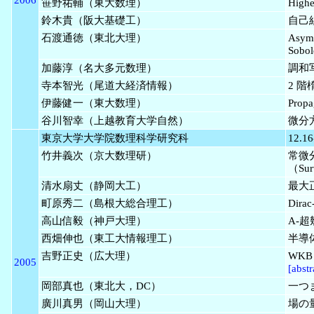
笹野祐輔（東大数理）
Highe
鈴木貴（阪大基礎工）
自己
石渡通徳（東北大理）
Asymp
Sobol
加藤淳（名大多元数理）
調和
寺本智光（尾道大経済情報）
2 
伊藤健一（東大数理）
Propa
谷川智幸（上越教育大学自然）
微分方
東京大学大学院数理科学研究科
12.16
竹井義次（京大数理研）
常微
（Sur
清水扇丈（静岡大工）
最大
町原秀二（島根大総合理工）
Dir
高山信毅（神戸大理）
A-
西畑伸也（東工大情報理工）
半導
吉野正史（広大理）
WK
2005
[abstr
岡部真也（東北大，DC）
一つ
廣川真男（岡山大理）
場の