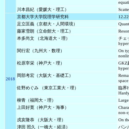
equat
川本昌紀（愛媛大・理工）
Scatte
京都大学大学院理学研究科
12.22
足立匡義（京都大・人間環境）
Quant
藤家雪朗（立命館大・理工）
Reson
本多尚文 （北海道大・理）
チェッ
hyper
関行宏（九州大・数理）
On ty
nonli
松原宰栄（神戸大・理）
GKZ超
hyper
岡部考宏（大阪大・基礎工）
Remar
2018
space
佐野めぐみ （東京工業大・理）
臨界Ha
Hardy
柳青（福岡大・理）
Large
上田好寛（神戸大・海事）
Chara
non-s
戍亥隆恭 （大阪大・理）
On th
津田 照久（一橋大・経済）
パンルヴ