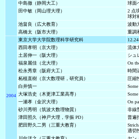
中島徹（静岡大工）
球面
田中敏（岡山理大理）
2 
球対
池畠良（広大教育）
波動
高橋太（阪市大理）
重調
東京大学大学院数理科学研究科
12.24
西田孝明（京大理）
流体方
土居伸一（阪大理）
シュ
福泉麗佳（北大理）
On th
松永秀章（阪府大工）
時間
柘植直樹（京大数理研，研究員）
圧縮
白井慎一
Some 
大塚浩史（木更津工業高専）
Some 
2004
一瀬孝（金沢大理）
On pa
砂川秀明（筑波大数理物質）
非線型
津田照久（神戸大理，学振 PD）
普遍
肥田野久二男（三重大教育）
Str
適切
川向洋之（三重大教育），
ヤン