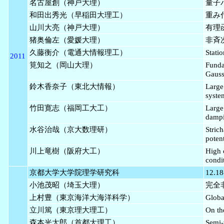
名古屋創（神戸大理）
量子
和田出秀光（早稲田大理工）
重み付
山川大亮（神戸大理）
有理函
猪奥倫左（愛媛大理）
非斉
久藤衡介（電通大情報理工）
Stati
2011
筧知之（岡山大理）
Funda
Gauss
鈴木香奈子（東北大情報）
Large
syste
竹田寛志（福岡工大工）
Large
damp
水谷治哉（京大数理研）
Stric
potent
川上竜樹（阪府大工）
High 
condi
京都大学大学院理学研究科
12.18
小池茂昭（埼玉大理）
完全非
上村豊（東京海洋大海洋科学）
Globa
立川篤（東京理大理工）
On th
森本光太郎（首都大理工）
Semi-