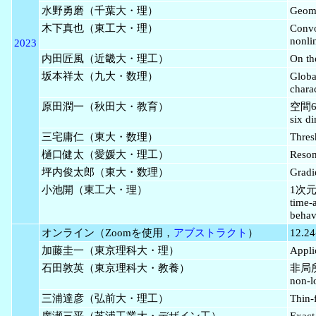
水野勇磨（千葉大・理）
Geome
木下真也（東工大・理）
Convo
nonli
2023
内田匠風（近畿大・理工）
On th
坂本祥太（九大・数理）
Globa
charac
原田潤一（秋田大・教育）
空間6
six d
三宅庸仁（東大・数理）
Thres
樋口健太（愛媛大・理工）
Reson
坪内俊太郎（東大・数理）
Gradi
小池開（東工大・理）
1次
time-
behavi
オンライン（Zoomを使用，
アブストラクト
）
12.24
加藤圭一（東京理科大・理）
Appli
石田敦英（東京理科大・教養）
非局所
non-l
三浦達彦（弘前大・理工）
Thin-
廣瀬三平（芝浦工業大・デザイン工）
Exact 