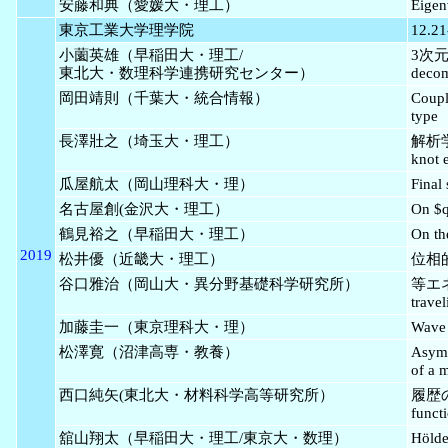
安藤和典（愛媛大・理工）
Eigen
東京工業大学理学院
12.21
小薗英雄（早稲田大・理工/
3次元外
東北大・数理科学連携研究センター）
decom
岡田靖則（千葉大・統合情報）
Coupl
type
長澤壯之（埼玉大・理工）
解析学
knot 
瓜屋航太（岡山理科大・理）
Final
名古屋創(金沢大・理工）
On $q
鶴見裕之（早稲田大・理工）
On th
2019
松井優（近畿大・理工）
位相的R
谷口雅治（岡山大・異分野基礎科学研究所）
等エネ
travel
加藤圭一（東京理科大・理）
Wave 
松澤寛（沼津高専・教養）
Asymp
of a m
西口純矢(東北大・材料科学高等研究所）
履歴の
functi
舘山翔太（早稲田大・理工/東京大・数理）
Hölde