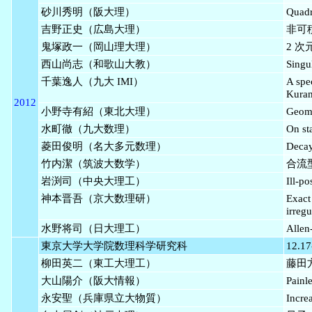
砂川秀明（阪大理）
Quadr
吉野正史（広島大理）
非可
鬼塚政一（岡山理大理）
2 
西山尚志（和歌山大教）
Singu
千葉逸人（九大 IMI）
A spec
Kura
2012
小野寺有紹（東北大理）
Geome
水町徹（九大数理）
On sta
菱田俊明（名大多元数理）
Decay
竹内潔（筑波大数学）
合流
岩渕司（中央大理工）
Ill-p
神本晋吾（京大数理研）
Exact
irregu
水野将司（日大理工）
All
東京大学大学院数理科学研究科
12.17
柳田英二（東工大理工）
藤田方
大山陽介（阪大情報）
Pai
永安聖（兵庫県立大物質）
Increa