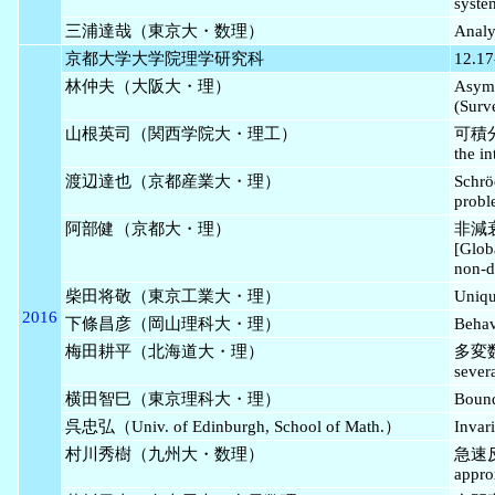
syste
三浦達哉（東京大・数理）
Analys
京都大学大学院理学研究科
12.17
林仲夫（大阪大・理）
Asymp
(Surv
山根英司（関西学院大・理工）
可積分
the i
渡辺達也（京都産業大・理）
Schr
probl
阿部健（京都大・理）
非減
[Glob
non-d
柴田将敬（東京工業大・理）
Unique
2016
下條昌彦（岡山理科大・理）
Behavi
梅田耕平（北海道大・理）
多変数L
severa
横田智巳（東京理科大・理）
Bound
呉忠弘（Univ. of Edinburgh, School of Math.）
Invar
村川秀樹（九州大・数理）
急速反応
appro