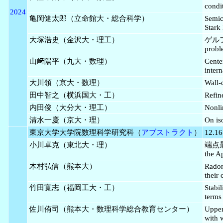
condi
2024
亀岡健太郎（立命館大・総合科学）
Semic
Stark
大塚浩史（金沢大・理工）
ゲルファ
probl
山﨑陽平（九大・数理）
Cente
inter
大川領（京大・数理）
Wall-
田中智之（横浜国大・工）
Refin
内田俊（大分大・理工）
Nonli
清水一慶（京大・理）
On is
東京大学大学院数理科学研究科（
アブストラクト
）
12.16
小川卓克（東北大・理）
端点最
the A
木村弘信（熊本大）
Rado
their 
竹田寛志（福岡工大・工）
Stabil
terms
佐川侑司（熊本大・数理科学総合教育センター）
Upper
with 