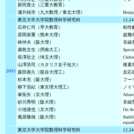
新田貴士（三重大教育）
瀬片純市（九大数理／東北大理）
Ben
東京大学大学院数理科学研究科
12.24
石井仁司（早大教育）
粘性解
原岡喜重（熊本大理）
超幾
林仲夫（阪大理）
非線
廣島文生（摂南大工）
Spectr
長澤壯之（埼玉大理）
Cle
山澤浩司（カタリス女子短大）
複素
2003
森田善久（龍谷大理工）
反応
杉本充（阪大理）
フー
柳下浩紀（東京理大理工）
ノイ
峯拓矢（京大理）
Aha
砂川秀明（阪大理）
非線型
小池達也（京大理）
On th
庵原隆雄（阪大理）
Stabil
equat
東京大学大学院数理科学研究科
12.24