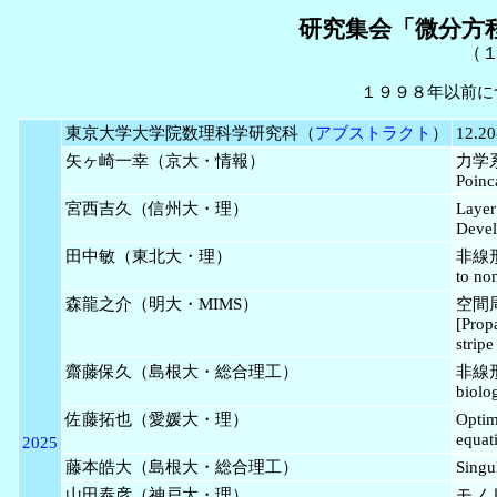
研究集会「微分方
（
１９９８年以前に
東京大学大学院数理科学研究科（
アブストラクト
）
12.20
矢ヶ崎一幸（京大・情報）
力学系の
Poinc
宮西吉久（信州大・理）
Lay
Devel
田中敏（東北大・理）
非線形
to no
森龍之介（明大・MIMS）
空間
[Prop
strip
齋藤保久（島根大・総合理工）
非線形遅
biolo
佐藤拓也（愛媛大・理）
Optim
equat
2025
藤本皓大（島根大・総合理工）
Singu
山田泰彦（神戸大・理）
モノド