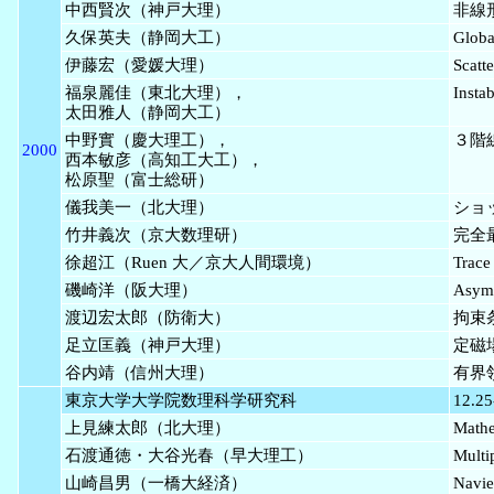
中西賢次（神戸大理）
非線
久保英夫（静岡大工）
Globa
伊藤宏（愛媛大理）
Scatt
福泉麗佳（東北大理），
Insta
太田雅人（静岡大工）
中野實（慶大理工），
３階
2000
西本敏彦（高知工大工），
松原聖（富士総研）
儀我美一（北大理）
ショ
竹井義次（京大数理研）
完全
徐超江（Ruen 大／京大人間環境）
Trace
磯崎洋（阪大理）
Asymp
渡辺宏太郎（防衛大）
拘束
足立匡義（神戸大理）
定磁
谷内靖（信州大理）
有界
東京大学大学院数理科学研究科
12.25
上見練太郎（北大理）
Mathe
石渡通徳・大谷光春（早大理工）
Multip
山崎昌男（一橋大経済）
Navie