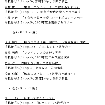
掲載巻号:9(2) pp.5-, 第8回おもしろ数学教室
木村 俊一 「電卓・コンピューターで数を当てよう」
掲載巻号:9(1) pp.19-, 2003年度現代数学入門市民講座
小島 定吉 「５角形で数学を楽しむ－トポロジー入門－」
掲載巻号:9(1) pp.5-, 2003年度湘南数学セミナー
8 巻(2003 年度)
河澄 響矢 「藤岡市主催「第８回おもしろ数学教室」報告」
掲載巻号:8(4) pp.133-, 第8回おもしろ数学教室
高橋 明彦 「ファイナンスの数理と実務」
掲載巻号:8(4) pp.4-, 2003年度年会市民講演会
志甫 淳 「作図できる数，できない数」
掲載巻号:8(3) pp.4-, 東大数理・公開講座
楠岡 成雄 「確率の話（おもしろ数学教室講演）」
掲載巻号:8(2) pp.3-, 第6回おもしろ数学教室
7 巻(2002 年度)
瀬山 士郎 「証明ってなんだろう」
掲載巻号:7(4) pp.15-, 第7回おもしろ数学教室