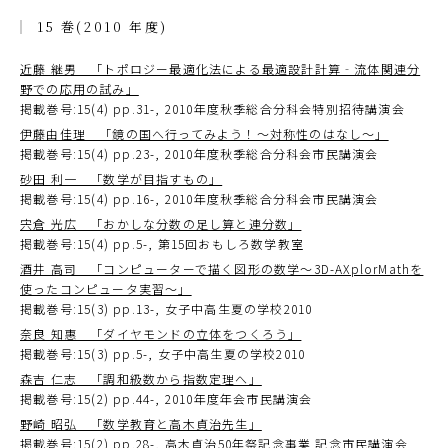
15 巻(2010 年度)
近藤 継男 「トポロジー最適化法による最適設計計算‐流体関連分
野での応用の試み」
掲載巻号:15(4) pp.31-, 2010年度秋季総合分科会特別招待講演会
伊藤由佳理 「鏡の国へ行ってみよう！～対称性のはなし～」
掲載巻号:15(4) pp.23-, 2010年度秋季総合分科会市民講演会
砂田 利一 「数学が目指すもの」
掲載巻号:15(4) pp.16-, 2010年度秋季総合分科会市民講演会
宍倉 光広 「おかしな分数の足し算と連分数」
掲載巻号:15(4) pp.5-, 第15回おもしろ数学教室
酒井 高司 「コンピューターで描く図形の数学～3D-AXplorMathを
使ったコンピュータ実習～」
掲載巻号:15(3) pp.13-, 女子中高生夏の学校2010
奈良 知惠 「ダイヤモンドの立体をつくろう」
掲載巻号:15(3) pp.5-, 女子中高生夏の学校2010
森吉 仁志 「調和級数から指数定理へ」
掲載巻号:15(2) pp.44-, 2010年度年会市民講演会
野崎 昭弘 「数学教育と高木貞治先生」
掲載巻号:15(2) pp.28-, 高木貞治50年祭記念事業 記念市民講演会