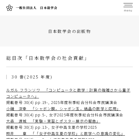
一般社団法人 日本数学会
menu
日本数学会の出版物
総目次「日本数学会の社会貢献」
30 巻(2025 年度)
ルガル フランソワ 「コンピュータと数学：計算の複雑さから量子
コンピュータへ」
掲載巻号:30(4) pp.19-, 2025年度秋季総合分科会市民講演会
小磯 深幸 「シャボン膜，シャボン玉，結晶の数学と応用」
掲載巻号:30(4) pp.5-, 女子2025年度秋季総合分科会市民講演会
大森 源城 「実験・実習とポスター展示の報告」
掲載巻号:30(3) pp.13-, 女子中高生夏の学校2025
照井 章 「「女子中高生夏の学校」と数学への意識の変化」