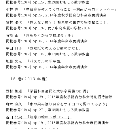
掲載巻号:19(4) pp.15-, 第19回おもしろ数学教室
小林 亮 「単細胞が教えてくれること ―粘菌からロボットへ―」
掲載巻号:19(4) pp.5-, 2014年度秋季総合分科会市民講演会
藤村 雅代 「見えない数？！ 複素数の世界で絵を描こう！」
掲載巻号:19(3) pp.19-, 女子中高生夏の学校2014
時枝 正 「おもちゃからの数理モデル」
掲載巻号:19(3) pp.6-, 2014年度年会市民講演会
平田 典子 「方眼紙で考える分数のはなし」
掲載巻号:19(2) pp.16-, 第17回おもしろ数学教室
加藤 文元 「パスカルの半平面」
掲載巻号:19(2) pp.6-, 2014年度年会市民講演会
18 巻(2013 年度)
西村 和雄 「学習科目選択と大学卒業後の所得」
掲載巻号:18(4) pp.39-, 2013年度秋季総合分科会特別招待講演
舟木 直久 「水の染み渡り具合をサイコロで調べてみよう」
掲載巻号:18(4) pp.27-, 第18回おもしろ数学教室
谷山 公規 「知恵の輪のトポロジー」
掲載巻号:18(4) pp.19-, 2013年度秋季総合分科会市民講演会