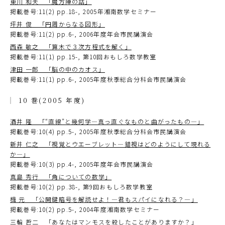
東川 和夫 「魔方陣の話」
掲載巻号:11(2) pp.18-, 2005年湘南数学セミナー
坪井 俊 「円周からなる図形」
掲載巻号:11(2) pp.6-, 2006年度年会市民講演会
西森 敏之 「算木で３次方程式を解く」
掲載巻号:11(1) pp.15-, 第10回おもしろ数学教室
津田 一郎 「脳の中のカオス」
掲載巻号:11(1) pp.6-, 2005年度秋季総合分科会市民講演会
10 巻(2005 年度)
酒井 隆 「“直線”と幾何学―真っ直ぐなものと曲がったもの―」
掲載巻号:10(4) pp.5-, 2005年度秋季総合分科会市民講演会
新井 仁之 「視覚とウエーブレット―錯視はどのようにして現れる
か―」
掲載巻号:10(3) pp.4-, 2005年度年会市民講演会
真島 秀行 「角についての数学」
掲載巻号:10(2) pp.38-, 第9回おもしろ数学教室
楫 元 「公開鍵暗号を解読せよ！―君もスパイになれる？―」
掲載巻号:10(2) pp.5-, 2004年度湘南数学セミナー
三輪 哲二 「あなたはマンモスを殺したことがありますか？」