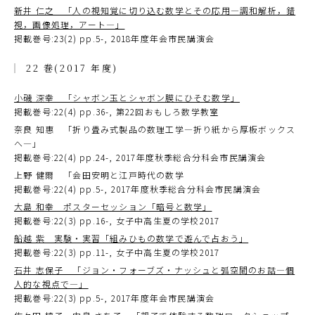
新井 仁之 「人の視知覚に切り込む数学とその応用―調和解析，錯
視，画像処理，アート―」
掲載巻号:23(2) pp.5-, 2018年度年会市民講演会
22 巻(2017 年度)
小磯 深幸 「シャボン玉とシャボン膜にひそむ数学」
掲載巻号:22(4) pp.36-, 第22回おもしろ数学教室
奈良 知惠 「折り畳み式製品の数理工学―折り紙から厚板ボックス
へ―」
掲載巻号:22(4) pp.24-, 2017年度秋季総合分科会市民講演会
上野 健爾 「会田安明と江戸時代の数学
掲載巻号:22(4) pp.5-, 2017年度秋季総合分科会市民講演会
大島 和幸 ポスターセッション「暗号と数学」
掲載巻号:22(3) pp.16-, 女子中高生夏の学校2017
船越 紫 実験・実習「組みひもの数学で遊んで占おう」
掲載巻号:22(3) pp.11-, 女子中高生夏の学校2017
石井 志保子 「ジョン・フォーブズ・ナッシュと弧空間のお話―個
人的な視点で―」
掲載巻号:22(3) pp.5-, 2017年度年会市民講演会