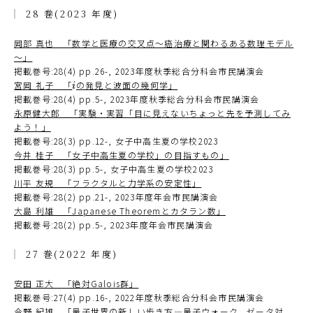
28 巻(2023 年度)
岡部 真也 「数学と医療の交叉点～癌治療と関わるある数理モデル
～」
掲載巻号:28(4) pp.26-, 2023年度秋季総合分科会市民講演会
宮岡 礼子 「
の発見と波面の幾何学」
i
i
掲載巻号:28(4) pp.5-, 2023年度秋季総合分科会市民講演会
永原健大郎 「実験・実習「目に見えないちょっと先を予測してみ
よう！」
掲載巻号:28(3) pp.12-, 女子中高生夏の学校2023
今井 桂子 「女子中高生夏の学校」の目指すもの」
掲載巻号:28(3) pp.5-, 女子中高生夏の学校2023
川平 友規 「フラクタルと力学系の安定性」
掲載巻号:28(2) pp.21-, 2023年度年会市民講演会
大島 利雄 「Japanese Theoremとカタラン数」
掲載巻号:28(2) pp.5-, 2023年度年会市民講演会
27 巻(2022 年度)
安田 正大 「絶対Galois群」
掲載巻号:27(4) pp.16-, 2022年度秋季総合分科会市民講演会
今野 紀雄 「量子世界の新しい歩き方―量子ウォーク，ゼータ対