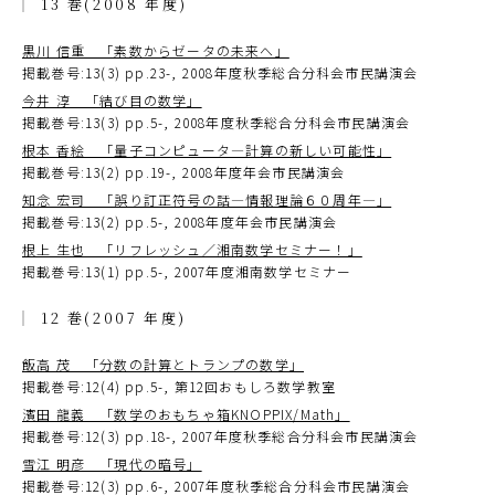
13 巻(2008 年度)
黒川 信重 「素数からゼータの未来へ」
掲載巻号:13(3) pp.23-, 2008年度秋季総合分科会市民講演会
今井 淳 「結び目の数学」
掲載巻号:13(3) pp.5-, 2008年度秋季総合分科会市民講演会
根本 香絵 「量子コンピュータ―計算の新しい可能性」
掲載巻号:13(2) pp.19-, 2008年度年会市民講演会
知念 宏司 「誤り訂正符号の話―情報理論６０周年―」
掲載巻号:13(2) pp.5-, 2008年度年会市民講演会
根上 生也 「リフレッシュ／湘南数学セミナー！」
掲載巻号:13(1) pp.5-, 2007年度湘南数学セミナー
12 巻(2007 年度)
飯高 茂 「分数の計算とトランプの数学」
掲載巻号:12(4) pp.5-, 第12回おもしろ数学教室
濱田 龍義 「数学のおもちゃ箱KNOPPIX/Math」
掲載巻号:12(3) pp.18-, 2007年度秋季総合分科会市民講演会
雪江 明彦 「現代の暗号」
掲載巻号:12(3) pp.6-, 2007年度秋季総合分科会市民講演会