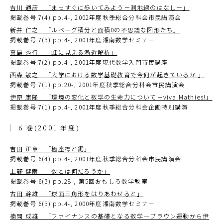
吉川 通彦 「まっすぐに歩いてみよう－測地線のはなし－」
掲載巻号:7(4) pp.4-, 2002年度秋季総合分科会市民講演会
新井 仁之 「ルベーグ積分と面積0の不思議な図形たち」
掲載巻号:7(3) pp.4-, 2001年度湘南数学セミナー
真島 秀行 「虹に見える漸近解析」
掲載巻号:7(2) pp.4-, 2001年度現代数学入門市民講座
西森 敏之 「大学における数学基礎教育で今何が起きているか 」
掲載巻号:7(1) pp.20-, 2001年度秋季総合分科会市民講演会
伊原 康隆 「環境の変化と数学の生命力について－viva Mathies!」
掲載巻号:7(1) pp.4-, 2001年度秋季総合分科会企画特別講演
6 巻(2001 年度)
吉田 正章 「極座標と鋸」
掲載巻号:6(4) pp.4-, 2001年度秋季総合分科会市民講演会
上野 健爾 「数とは何だろうか」
掲載巻号:6(3) pp.28-, 第5回おもしろ数学教室
古田 幹雄 「球面三角形をはりあわせると」
掲載巻号:6(3) pp.4-, 2000年度湘南数学セミナー
楠岡 成雄 「ファイナンスの基礎となる数学―ブラウン運動から伊