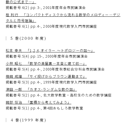
藤の公式まで―」
掲載巻号:6(2) pp.3-, 2001年度年会市民講演会
桂 利行 「コンパクトディスクから流れる数学のメロディー―デジ
タルと符号理論」
掲載巻号:6(1) pp.4-, 2000年度現代数学入門市民講座
5 巻(2000 年度)
松本 幸夫 「1,2,4,オイラー ～トポロジーの話～」
掲載巻号:5(4) pp.15-, 2000年度年会市民講演会
小林 昭七 「数学の楽屋裏―本音と建て前―」
掲載巻号:5(4) pp.4-, 2000年度秋季総合分科会市民講演会
楠岡 成雄 「サイ投げからブラウン運動まで」
掲載巻号:5(3) pp.4-, 1999年度現代数学入門市民講座
津田 一郎 「カオス-ランダムな数の話」
掲載巻号:5(2) pp.4-, 北大数学教室・高校生のための数学講座
岡部 恒治 「面積から考えてみよう」
掲載巻号:5(1) pp.4-, 第4回おもしろ数学教室
4 巻(1999 年度)