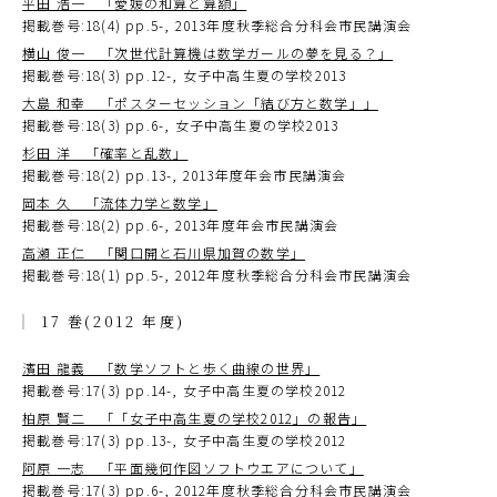
平田 浩一 「愛媛の和算と算額」
掲載巻号:18(4) pp.5-, 2013年度秋季総合分科会市民講演会
横山 俊一 「次世代計算機は数学ガールの夢を見る？」
掲載巻号:18(3) pp.12-, 女子中高生夏の学校2013
大島 和幸 「ポスターセッション「結び方と数学」」
掲載巻号:18(3) pp.6-, 女子中高生夏の学校2013
杉田 洋 「確率と乱数」
掲載巻号:18(2) pp.13-, 2013年度年会市民講演会
岡本 久 「流体力学と数学」
掲載巻号:18(2) pp.6-, 2013年度年会市民講演会
高瀬 正仁 「関口開と石川県加賀の数学」
掲載巻号:18(1) pp.5-, 2012年度秋季総合分科会市民講演会
17 巻(2012 年度)
濱田 龍義 「数学ソフトと歩く曲線の世界」
掲載巻号:17(3) pp.14-, 女子中高生夏の学校2012
柏原 賢二 「「女子中高生夏の学校2012」の報告」
掲載巻号:17(3) pp.13-, 女子中高生夏の学校2012
阿原 一志 「平面幾何作図ソフトウエアについて」
掲載巻号:17(3) pp.6-, 2012年度秋季総合分科会市民講演会