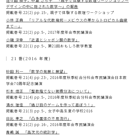
佐々田 槙子，中島 さち子 「親子で体験する数理ワークショップ～
デザインの中に隠された数学～」の報告
掲載巻号:22(2) pp.15-, 親子で体験する数理ワークショップ
小林 正典 「リアルな代数幾何―メビウスの帯からトロピカル曲線
まで―」
掲載巻号:22(2) pp.5-, 2017年度年会市民講演会
小磯 深幸 「近道とシャボン膜の数学」
掲載巻号:22(1) pp.5-, 第21回おもしろ数学教室
21 巻(2016 年度)
砂田 利一 「数学の発展と展望」
掲載巻号:21(4) pp.23-, 2016年度秋季総合分科会市民講演会日本数
学会70周年記念講演
杉本 信正 「整数階でない微積分法について」
掲載巻号:21(4) pp.5-, 2016年度秋季総合分科会市民講演会
清水 理佳 「結び目のゲームを作って遊ぼう！」
掲載巻号:21(3) pp.5-, 女子中高生夏の学校2016
日比 孝之 「凸多面体の不易流行」
掲載巻号:21(2) pp.16-, 2016年度年会市民講演会
青嶋 誠 「高次元の統計学」