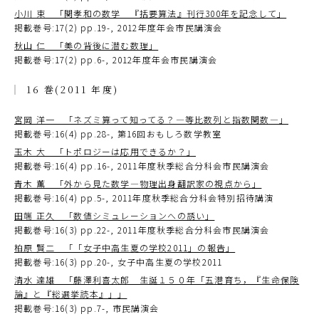
小川 束 「関孝和の数学 『括要算法』刊行300年を記念して」
掲載巻号:17(2) pp.19-, 2012年度年会市民講演会
秋山 仁 「美の背後に潜む数理」
掲載巻号:17(2) pp.6-, 2012年度年会市民講演会
16 巻(2011 年度)
宮岡 洋一 「ネズミ算って知ってる？―等比数列と指数関数―」
掲載巻号:16(4) pp.28-, 第16回おもしろ数学教室
玉木 大 「トポロジーは応用できるか？」
掲載巻号:16(4) pp.16-, 2011年度秋季総合分科会市民講演会
青木 薫 「外から見た数学―物理出身翻訳家の視点から」
掲載巻号:16(4) pp.5-, 2011年度秋季総合分科会特別招待講演
田端 正久 「数値シミュレーションへの誘い」
掲載巻号:16(3) pp.22-, 2011年度秋季総合分科会市民講演会
柏原 賢二 「「女子中高生夏の学校2011」の報告」
掲載巻号:16(3) pp.20-, 女子中高生夏の学校2011
清水 達雄 「藤澤利喜太郎 生誕１５０年「五港育ち，『生命保険
論』と『総選挙読本』」」
掲載巻号:16(3) pp.7-, 市民講演会