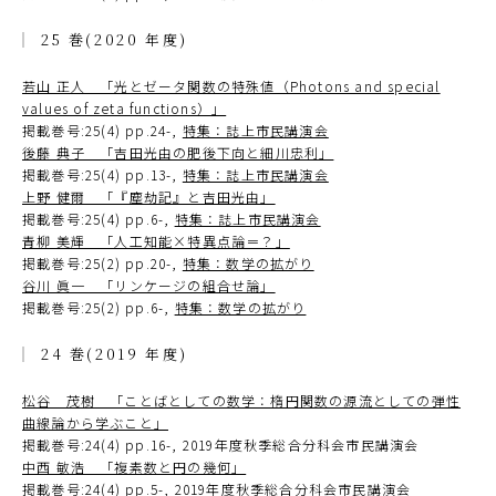
25 巻(2020 年度)
若山 正人 「光とゼータ関数の特殊値（Photons and special
values of zeta functions）」
掲載巻号:25(4) pp.24-,
特集：誌上市民講演会
後藤 典子 「吉田光由の肥後下向と細川忠利」
掲載巻号:25(4) pp.13-,
特集：誌上市民講演会
上野 健爾 「『塵劫記』と吉田光由」
掲載巻号:25(4) pp.6-,
特集：誌上市民講演会
青柳 美輝 「人工知能×特異点論＝？」
掲載巻号:25(2) pp.20-,
特集：数学の拡がり
谷川 眞一 「リンケージの組合せ論」
掲載巻号:25(2) pp.6-,
特集：数学の拡がり
24 巻(2019 年度)
松谷 茂樹 「ことばとしての数学：楕円関数の源流としての弾性
曲線論から学ぶこと」
掲載巻号:24(4) pp.16-, 2019年度秋季総合分科会市民講演会
中西 敏浩 「複素数と円の幾何」
掲載巻号:24(4) pp.5-, 2019年度秋季総合分科会市民講演会