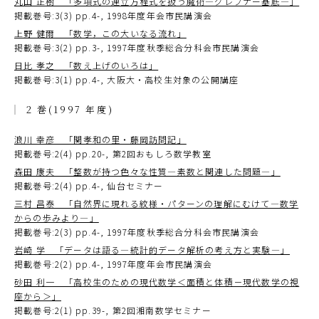
丸山 正樹 「多項式の連立方程式を扱う魔術―グレブナー基底―」
掲載巻号:3(3) pp.4-, 1998年度年会市民講演会
上野 健爾 「数学，この大いなる流れ」
掲載巻号:3(2) pp.3-, 1997年度秋季総合分科会市民講演会
日比 孝之 「数え上げのいろは」
掲載巻号:3(1) pp.4-, 大阪大・高校生対象の公開講座
2 巻(1997 年度)
浪川 幸彦 「関孝和の里・藤岡訪問記」
掲載巻号:2(4) pp.20-, 第2回おもしろ数学教室
森田 康夫 「整数が持つ色々な性質―素数と関連した問題―」
掲載巻号:2(4) pp.4-, 仙台セミナー
三村 昌泰 「自然界に現れる紋様・パターンの理解にむけて―数学
からの歩みより―」
掲載巻号:2(3) pp.4-, 1997年度秋季総合分科会市民講演会
岩崎 学 「データは語る―統計的データ解析の考え方と実験―」
掲載巻号:2(2) pp.4-, 1997年度年会市民講演会
砂田 利一 「高校生のための現代数学＜面積と体積－現代数学の視
座から＞」
掲載巻号:2(1) pp.39-, 第2回湘南数学セミナー