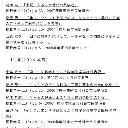
鳴海 風 「小説になる江戸時代の数学者」
掲載巻号:12(2) pp.38-, 2007年度年会市民講演会
泉屋 周一 「非ユークリッド平面上のユークリッド的世界双曲平面
のアマチュア的発想による考察」
掲載巻号:12(2) pp.25-, 2007年度年会市民講演会
西森 敏之 「図形に数を対応させて...―幾何などの問題に不変量と
最小値原理を応用する― 」
掲載巻号:12(2) pp.5-, 2006年度湘南数学セミナー
11 巻(2006 年度)
小島 定吉 「第１１回藤岡おもしろ数学教室実施報告記」
掲載巻号:11(4) pp.40-, 第11回おもしろ数学教室
半沢 英一 「ナッシュのゲーム理論―正義と競争の数学的関係―」
掲載巻号:11(4) pp.21-, 2006年度秋季総合分科会市民講演会
釜江 哲朗 「ゲームの理論による対立と協力の関係の分析」
掲載巻号:11(4) pp.6-, 2006年度秋季総合分科会市民講演会
田辺 功 「インフルエンザ薬は効くか？数字が意味する医療の中
身」
掲載巻号:11(3) pp.17-, 2006年度秋季総合分科会市民講演会