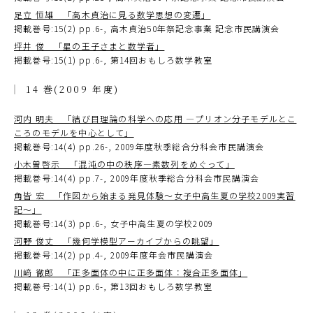
足立 恒雄 「高木貞治に見る数学思想の変遷」
掲載巻号:15(2) pp.6-, 高木貞治50年祭記念事業 記念市民講演会
坪井 俊 「星の王子さまと数学者」
掲載巻号:15(1) pp.6-, 第14回おもしろ数学教室
14 巻(2009 年度)
河内 明夫 「結び目理論の科学への応用 ―プリオン分子モデルとこ
ころのモデルを中心として」
掲載巻号:14(4) pp.26-, 2009年度秋季総合分科会市民講演会
小木曽啓示 「混沌の中の秩序―素数列をめぐって」
掲載巻号:14(4) pp.7-, 2009年度秋季総合分科会市民講演会
角皆 宏 「作図から始まる発見体験～女子中高生夏の学校2009実習
記～」
掲載巻号:14(3) pp.6-, 女子中高生夏の学校2009
河野 俊丈 「幾何学模型アーカイブからの眺望」
掲載巻号:14(2) pp.4-, 2009年度年会市民講演会
川﨑 徹郎 「正多面体の中に正多面体：複合正多面体」
掲載巻号:14(1) pp.6-, 第13回おもしろ数学教室