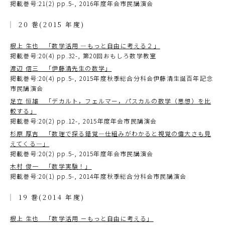
掲載巻号:21(2) pp.5-, 2016年度年会市民講演会
20 巻(2015 年度)
根上 生也 「数学活用 ―もっと自由に考える２」
掲載巻号:20(4) pp.32-, 第20回おもしろ数学教室
渡辺 信三 「伊藤清先生の数学」
掲載巻号:20(4) pp.5-, 2015年度秋季総合分科会伊藤清生誕百年記念
市民講演会
足立 恒雄 「デカルト，フェルマー，パスカルの数学（思想）を比
較する」
掲載巻号:20(2) pp.12-, 2015年度年会市民講演会
杉原 厚吉 「数理で探る錯覚―仕組みがわかると視覚の偉大さも見
えてくる―」
掲載巻号:20(2) pp.5-, 2015年度年会市民講演会
木村 俊一 「数学実験！」
掲載巻号:20(1) pp.5-, 2014年度秋季総合分科会市民講演会
19 巻(2014 年度)
根上 生也 「数学活用 －もっと自由に考える」