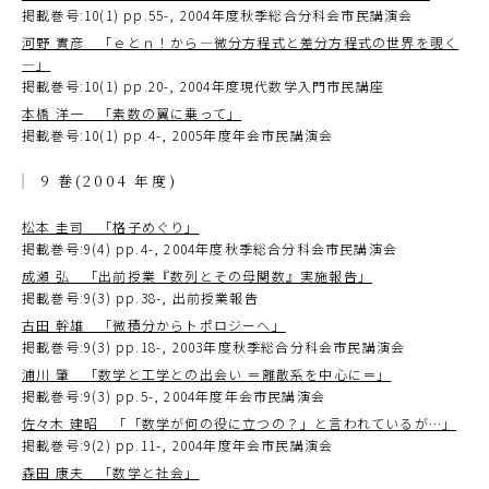
掲載巻号:10(1) pp.55-, 2004年度秋季総合分科会市民講演会
河野 實彦 「ｅとｎ！から―微分方程式と差分方程式の世界を覗く
―」
掲載巻号:10(1) pp.20-, 2004年度現代数学入門市民講座
本橋 洋一 「素数の翼に乗って」
掲載巻号:10(1) pp.4-, 2005年度年会市民講演会
9 巻(2004 年度)
松本 圭司 「格子めぐり」
掲載巻号:9(4) pp.4-, 2004年度秋季総合分科会市民講演会
成瀬 弘 「出前授業『数列とその母関数』実施報告」
掲載巻号:9(3) pp.38-, 出前授業報告
古田 幹雄 「微積分からトポロジーへ」
掲載巻号:9(3) pp.18-, 2003年度秋季総合分科会市民講演会
浦川 肇 「数学と工学との出会い ＝離散系を中心に＝」
掲載巻号:9(3) pp.5-, 2004年度年会市民講演会
佐々木 建昭 「「数学が何の役に立つの？」と言われているが…」
掲載巻号:9(2) pp.11-, 2004年度年会市民講演会
森田 康夫 「数学と社会」