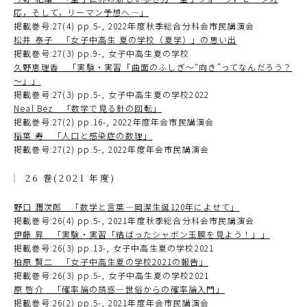
応，そして，リーマン予想へ―」
掲載巻号:27(4) pp.5-, 2022年度秋季総合分科会市民講演会
松井 泰子 「女子中高生 夏の学校（夏学）」の思い出
掲載巻号:27(3) pp.9-, 女子中高生夏の学校
久野恵理香 「実験・実習「曲面のふしぎ～“向き”ってなんだろう？
～」」
掲載巻号:27(3) pp.5-, 女子中高生夏の学校2022
Neal Bez 「数学で見る針の回転」
掲載巻号:27(2) pp.16-, 2022年度年会市民講演会
稲葉 寿 「人口と感染症の数理」
掲載巻号:27(2) pp.5-, 2022年度年会市民講演会
26 巻(2021 年度)
野口 潤次郎 「数学と言葉―岡潔生誕120年によせて」
掲載巻号:26(4) pp.5-, 2021年度秋季総合分科会市民講演会
伊藤 昇 「実験・実習「結ばったシャボン玉膜を見よう！」」
掲載巻号:26(3) pp.13-, 女子中高生夏の学校2021
柏原 賢二 「女子中高生夏の学校2021の報告」
掲載巻号:26(3) pp.5-, 女子中高生夏の学校2021
原 啓介 「確率論の誘惑―世俗からの確率論入門」
掲載巻号:26(2) pp.5-, 2021年度年会市民講演会