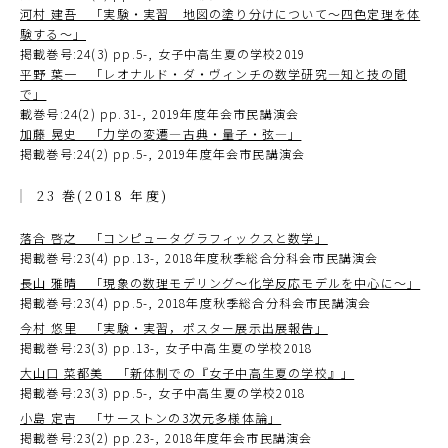
河村 建吾 「実験・実習 地図の塗り分けについて～四色定理を体
験する～」
掲載巻号:24(3) pp.5-, 女子中高生夏の学校2019
平野 葉一 「レオナルド・ダ・ヴィンチの数学研究―知と技の間
で」
載巻号:24(2) pp.31-, 2019年度年会市民講演会
加藤 晃史 「力学の変遷―古典・量子・弦―」
掲載巻号:24(2) pp.5-, 2019年度年会市民講演会
23 巻(2018 年度)
落合 啓之 「コンピュータグラフィックスと数学」
掲載巻号:23(4) pp.13-, 2018年度秋季総合分科会市民講演会
長山 雅晴 「現象の数理モデリング～化学反応モデルを中心に～」
掲載巻号:23(4) pp.5-, 2018年度秋季総合分科会市民講演会
今村 悠里 「実験・実習，ポスター展示出展報告」
掲載巻号:23(3) pp.13-, 女子中高生夏の学校2018
大山口 菜都美 「新体制での『女子中高生夏の学校』」
掲載巻号:23(3) pp.5-, 女子中高生夏の学校2018
小島 定吉 「サーストンの3次元多様体論」
掲載巻号:23(2) pp.23-, 2018年度年会市民講演会