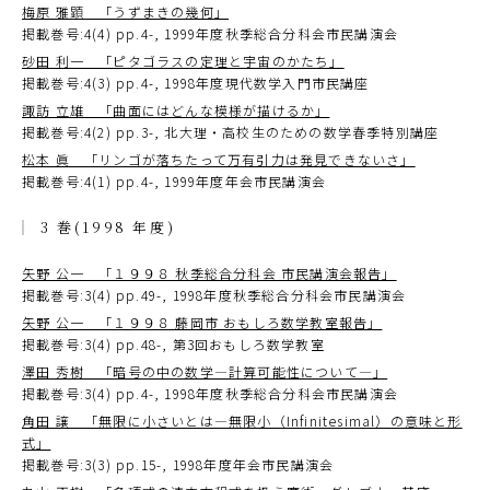
梅原 雅顕 「うずまきの幾何」
掲載巻号:4(4) pp.4-, 1999年度秋季総合分科会市民講演会
砂田 利一 「ピタゴラスの定理と宇宙のかたち」
掲載巻号:4(3) pp.4-, 1998年度現代数学入門市民講座
諏訪 立雄 「曲面にはどんな模様が描けるか」
掲載巻号:4(2) pp.3-, 北大理・高校生のための数学春季特別講座
松本 眞 「リンゴが落ちたって万有引力は発見できないさ」
掲載巻号:4(1) pp.4-, 1999年度年会市民講演会
3 巻(1998 年度)
矢野 公一 「１９９８ 秋季総合分科会 市民講演会報告」
掲載巻号:3(4) pp.49-, 1998年度秋季総合分科会市民講演会
矢野 公一 「１９９８ 藤岡市 おもしろ数学教室報告」
掲載巻号:3(4) pp.48-, 第3回おもしろ数学教室
澤田 秀樹 「暗号の中の数学―計算可能性について―」
掲載巻号:3(4) pp.4-, 1998年度秋季総合分科会市民講演会
角田 譲 「無限に小さいとは―無限小（Infinitesimal）の意味と形
式」
掲載巻号:3(3) pp.15-, 1998年度年会市民講演会