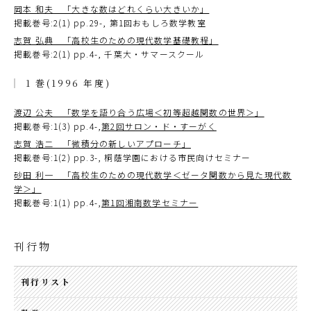
岡本 和夫 「大きな数はどれくらい大きいか」
掲載巻号:2(1) pp.29-, 第1回おもしろ数学教室
志賀 弘典 「高校生のための現代数学基礎教程」
掲載巻号:2(1) pp.4-, 千葉大・サマースクール
1 巻(1996 年度)
渡辺 公夫 「数学を語り合う広場＜初等超越関数の世界＞」
掲載巻号:1(3) pp.4-,
第2回サロン・ド・すーがく
志賀 浩二 「微積分の新しいアプローチ」
掲載巻号:1(2) pp.3-, 桐蔭学園における市民向けセミナー
砂田 利一 「高校生のための現代数学＜ゼータ関数から見た現代数
学＞」
掲載巻号:1(1) pp.4-,
第1回湘南数学セミナー
刊行物
刊行リスト