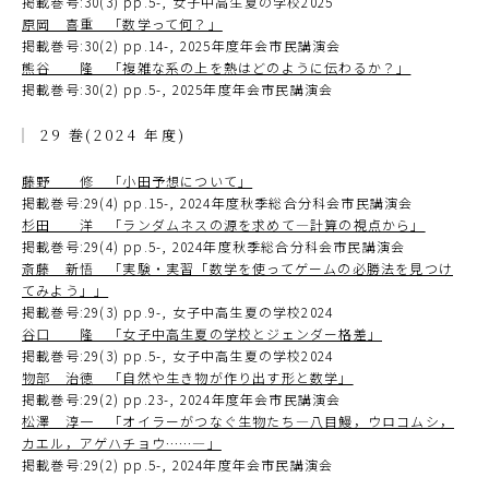
掲載巻号:30(3) pp.5-, 女子中高生夏の学校2025
原岡 喜重 「数学って何？」
掲載巻号:30(2) pp.14-, 2025年度年会市民講演会
熊谷 隆 「複雑な系の上を熱はどのように伝わるか？」
掲載巻号:30(2) pp.5-, 2025年度年会市民講演会
29 巻(2024 年度)
藤野 修 「小田予想について」
掲載巻号:29(4) pp.15-, 2024年度秋季総合分科会市民講演会
杉田 洋 「ランダムネスの源を求めて―計算の視点から」
掲載巻号:29(4) pp.5-, 2024年度秋季総合分科会市民講演会
斎藤 新悟 「実験・実習「数学を使ってゲームの必勝法を見つけ
てみよう」」
掲載巻号:29(3) pp.9-, 女子中高生夏の学校2024
谷口 隆 「女子中高生夏の学校とジェンダー格差」
掲載巻号:29(3) pp.5-, 女子中高生夏の学校2024
物部 治徳 「自然や生き物が作り出す形と数学」
掲載巻号:29(2) pp.23-, 2024年度年会市民講演会
松澤 淳一 「オイラーがつなぐ生物たち―八目鰻，ウロコムシ，
カエル，アゲハチョウ……―」
掲載巻号:29(2) pp.5-, 2024年度年会市民講演会