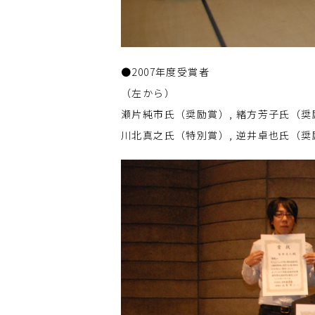
●2007年度受賞者
（左から）
瀬片純市氏（奨励賞）, 緒方芳子氏（奨
川北真之氏（特別賞）, 逆井卓也氏（奨