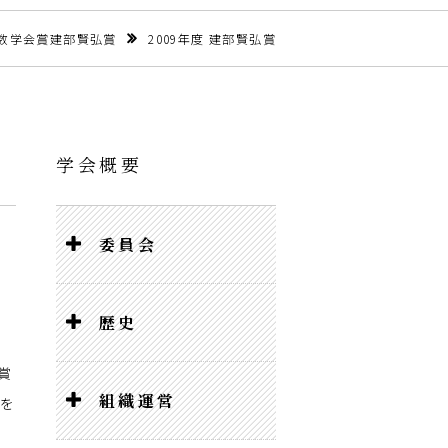
数学会賞建部賢弘賞
2009年度 建部賢弘賞
学会概要
委員会
歴史
を
賞
組織運営
を