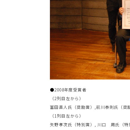
●2008年度受賞者
（2列目左から）
冨田直人氏（奨励賞）,前川泰則氏（奨励
（1列目左から）
矢野孝次氏（特別賞）, 川口 周氏（特