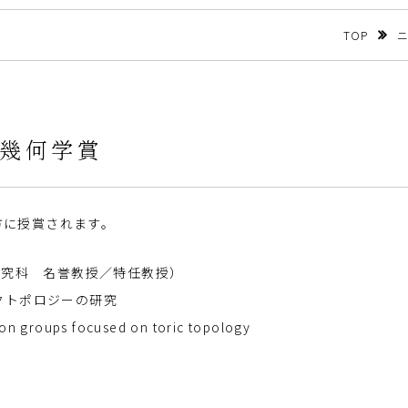
TOP
会幾何学賞
方に授賞されます。
研究科 名誉教授／特任教授）
クトポロジーの研究
 groups focused on toric topology