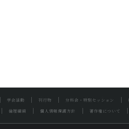
学会活動
刊行物
分科会・特別セッション
倫理綱領
個人情報保護方針
著作権について