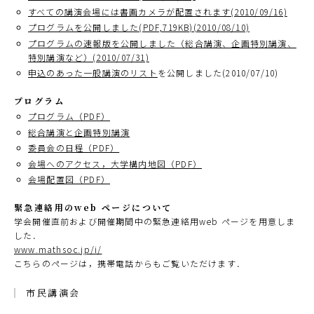
すべての講演会場には書画カメラが配置されます(2010/09/16)
プログラムを公開しました(PDF,719KB)(2010/08/10)
プログラムの速報版を公開しました（総合講演、企画特別講演、
特別講演など）(2010/07/31)
申込のあった一般講演のリスト
を公開しました(2010/07/10)
プログラム
プログラム（PDF）
総合講演と企画特別講演
委員会の日程（PDF）
会場へのアクセス，大学構内地図（PDF）
会場配置図（PDF）
緊急連絡用のweb ページについて
学会開催直前および開催期間中の緊急連絡用web ページを用意しま
した．
www.mathsoc.jp/i/
こちらのページは，携帯電話からもご覧いただけます．
市民講演会