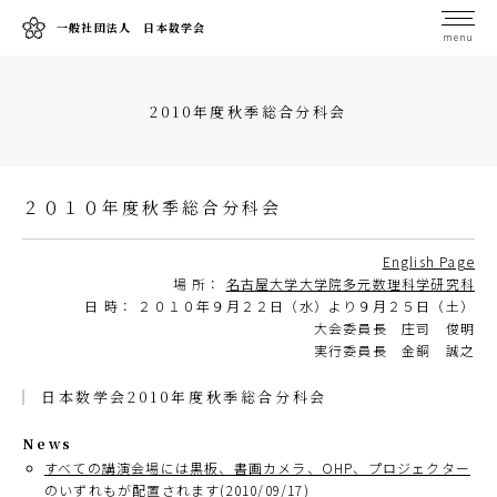
一般社団法人 日本数学会
menu
2010年度秋季総合分科会
２０１０年度秋季総合分科会
English Page
場 所：
名古屋大学大学院多元数理科学研究科
日 時： ２０１０年９月２２日（水）より９月２５日（土）
大会委員長 庄司 俊明
実行委員長 金銅 誠之
日本数学会2010年度秋季総合分科会
News
すべての講演会場には黒板、書画カメラ、OHP、プロジェクター
のいずれもが配置されます(2010/09/17)