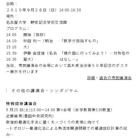
日時：
２０１０年９月２６日（日）14:00-16:30
場所：
名古屋大学 野依記念学術交流館
プログラム：
14:00
開始（挨拶）
14:10-
砂田 利一（明治
「数学が目指すもの」
15:10
大）
15:30-
伊藤 由佳理（名古
「鏡の国に行ってみよう！ ―対称性の
16:30
屋大）
はなし―」
当日、市民講演会の会場において高木貞治没後５０年記念のポスタ
ー展示を行います
詳細
・
過去の市民講演会
その他の講演会・シンポジウム
特別招待講演会
9 月25 日(土)13:00～14:00 第V会場（全学教育棟S30教室）
近藤継男(豊田中央研究所)
数理的最適化手法に基くモノづくりの実現に向けて
--トポロジー最適化法による熱流体関連問題での最適設計計算の試
み--