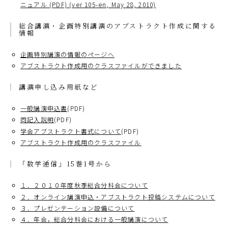
ニュアル (PDF) (ver 105-en, May 28, 2010)
総合講演・企画特別講演のアブストラクト作成に関する
情報
企画特別講演の情報のページへ
アブストラクト作成用のクラスファイルができました
講演申し込み用紙など
一般講演申込書
(PDF)
同記入説明
(PDF)
学会アブストラクト書式について
(PDF)
アブストラクト作成用のクラスファイル
「数学通信」15巻1号から
１．２０１０年度秋季総合分科会について
２．オンライン講演申込・アブストラクト投稿システムについて
３．プレゼンテーション設備について
４．年会，総合分科会における一般講演について