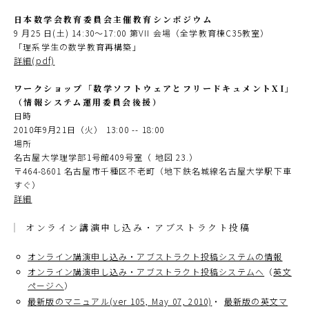
日本数学会教育委員会主催教育シンポジウム
9 月25 日(土) 14:30～17:00 第VII 会場（全学教育棟C35教室）
「理系学生の数学教育再構築」
詳細(pdf)
ワークショップ「数学ソフトウェアとフリードキュメントXI」
（情報システム運用委員会後援）
日時
2010年9月21日（火） 13:00 -- 18:00
場所
名古屋大学理学部1号館409号室（ 地図 23.）
〒464-8601 名古屋市千種区不老町（地下鉄名城線名古屋大学駅下車
すぐ）
詳細
オンライン講演申し込み・アブストラクト投稿
オンライン講演申し込み・アブストラクト投稿システムの情報
オンライン講演申し込み・アブストラクト投稿システムへ
（
英文
ページへ
）
最新版のマニュアル(ver 105, May 07, 2010)
・
最新版の英文マ