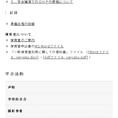
５．学会講演でのＯＨＰの原稿について
記録
準備日程の詳細
保育室について
保育室のご案内
保育室申込書の
MS Wordファイル
「一時保育室利用に関しての誓約書」ファイル （
[Wordファイ
ル: seiyaku.doc]
・
[pdfファイル: seiyaku.pdf]
）
学会活動
声明
学術的会合
顕彰事業