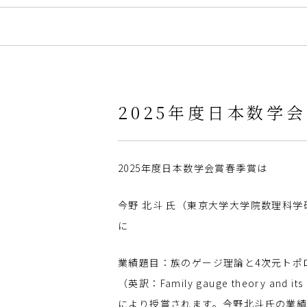
2025年度日本数学
2025年度日本数学会賞春季賞は
今野 北斗 氏（東京大学大学院数理科
に
業績題目：族のゲージ理論と4次元トポ
（英訳：Family gauge theory and its a
により授賞されます。今野北斗氏の業績