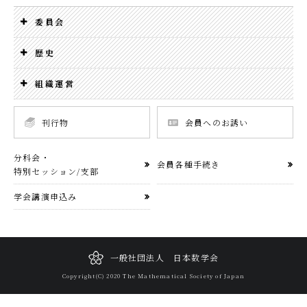
委員会
歴史
組織運営
刊行物
会員へのお誘い
分科会・
会員各種手続き
特別セッション/支部
学会講演申込み
一般社団法人 日本数学会
Copyright(C) 2020 The Mathematical Society of Japan