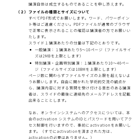
講演自体は成立するものであることを申し添えます。
（２）
ファイルの種類とサイズについて
すべてPDF形式でお願いします。ワード、パワーポイン
ト等はご遠慮ください。PDFファイルが通常のブラウザ
で正常に表示されることの確認は講演者の方でお願いい
たします。
スライド１講演あたりの分量は下記のとおりです。
一般講演：１講演あたり5～10ページ（ファイルサイ
ズは2MBを上限とします）
特別講演・企画特別講演：１講演あたり10～40ペー
ジ（ファイルサイズは10BMを上限とします）
ページ数に関わらずファイルサイズの上限を超えないよ
うお願いします。自由に開かれた学術的交流の観点か
ら、講演内容に対する質問を受け付ける意志のある講演
者は、スライドの最後に連絡先のメールアドレスを記載
出来ることとします。
なお、オンラインシステムへのアクセスについては、本
会のactivation システムのIDとパスワードを用いてアク
セス制御を行いますので、事前にactivationをお願いし
ます。（すでにactivationを済まされた方は、
activationの必要はありません。）