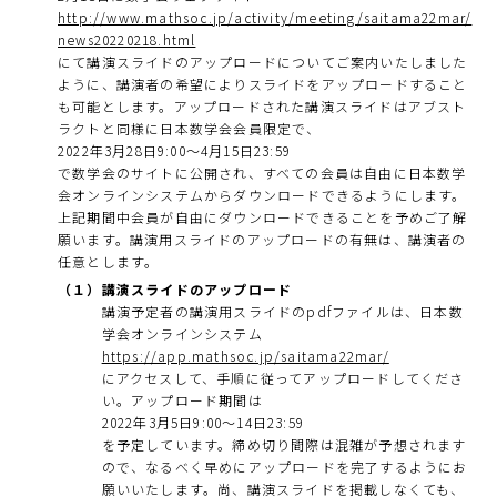
http://www.mathsoc.jp/activity/meeting/saitama22mar/
news20220218.html
にて講演スライドのアップロードについてご案内いたしました
ように、講演者の希望によりスライドをアップロードすること
も可能とします。アップロードされた講演スライドはアブスト
ラクトと同様に日本数学会会員限定で、
2022年3月28日9:00～4月15日23:59
で数学会のサイトに公開され、すべての会員は自由に日本数学
会オンラインシステムからダウンロードできるようにします。
上記期間中会員が自由にダウンロードできることを予めご了解
願います。講演用スライドのアップロードの有無は、講演者の
任意とします。
（１）
講演スライドのアップロード
講演予定者の講演用スライドのpdfファイルは、日本数
学会オンラインシステム
https://app.mathsoc.jp/saitama22mar/
にアクセスして、手順に従ってアップロードしてくださ
い。アップロード期間は
2022年3月5日9:00～14日23:59
を予定しています。締め切り間際は混雑が予想されます
ので、なるべく早めにアップロードを完了するようにお
願いいたします。尚、講演スライドを掲載しなくても、