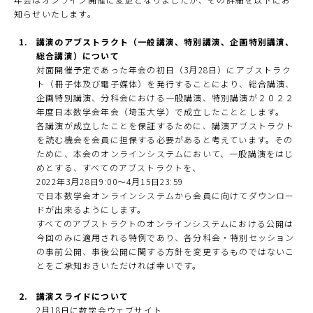
知らせいたします。
講演のアブストラクト（一般講演、特別講演、企画特別講演、
総合講演）について
対面開催予定であった年会の初日（3月28日）にアブストラク
ト（冊子体及び電子媒体）を発行することにより、総合講演、
企画特別講演、分科会における一般講演、特別講演が２０２２
年度日本数学会年会（埼玉大学）で成立したこととします。
各講演が成立したことを保証するために、講演アブストラクト
を読む機会を会員に担保する必要があると考えています。その
ために、本会のオンラインシステムにおいて、一般講演をはじ
めとする、すべてのアブストラクトを、
2022年3月28日9:00～4月15日23:59
で日本数学会オンラインシステムから会員に向けてダウンロー
ドが出来るようにします。
すべてのアブストラクトのオンラインシステムにおける公開は
今回のみに適用される特例であり、各分科会・特別セッション
の事前公開、事後公開に関する方針を変更するものではないこ
とをご承知おきいただければ幸いです。
講演スライドについて
2月18日に数学会ウェブサイト