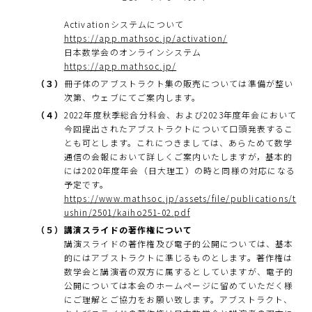
Activationシステムについて
https://app.mathsoc.jp/activation/
日本数学会のオンラインシステム
https://app.mathsoc.jp/
（３）
冊子体のアブストラクト集の販売については準備が整い
次第、ウェブにてご案内します。
（４）
2022年度秋季総合分科会、および2023年度年会において
今回提出されたアブストラクトについて口頭発表するこ
とも可とします。これにつきましては、あらためて数学
通信の会報において詳しくご案内いたしますが，基本的
には2020年度年会（日大理工）の時と同様の対応になる
予定です。
https://www.mathsoc.jp/assets/file/publications/t
ushin/2501/kaiho251-02.pdf
（５）
講演スライドの著作権について
講演スライドの著作権及び電子的公開については、基本
的にはアブストラクトに準じるものとします。著作権は
数学会と講演者の双方に属するとしていますが、電子的
公開については本会のホームページに留めていただく様
にご理解とご協力をお願い致します。アブストラクト、