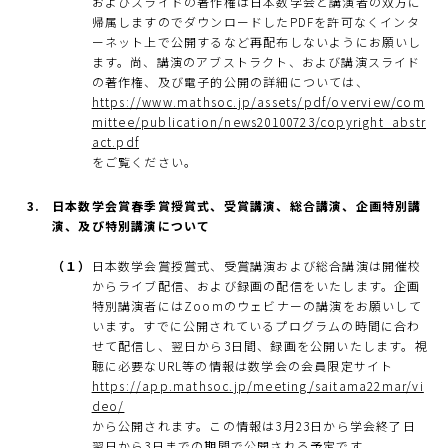
およびスライドの著作権は日本数学会と講演者の双方に
帰属しますのでダウンロードしたPDFを許可なくインタ
ーネット上で公開するなど再配布しないようにお願いし
ます。尚、講演のアブストラクト、および講演スライド
の著作権、及び電子的公開の詳細については、
https://www.mathsoc.jp/assets/pdf/overview/com
mittee/publication/news20100723/copyright_abstr
act.pdf
をご覧ください。
日本数学会賞春季賞授賞式、受賞講演、総合講演、企画特別講
演、及び特別講演について
（１）
日本数学会賞授賞式、受賞講演および総合講演は開催校
からライブ配信、および録画の配信をいたします。企画
特別講演者にはZoomのウェビナーの講演をお願いして
います。すでに公開されているプログラムの時間に合わ
せて配信し、翌日から3日間、録画を公開いたします。視
聴に必要なURL等の情報は数学会の会員限定サイト
https://app.mathsoc.jp/meeting/saitama22mar/vi
deo/
から公開されます。この情報は3月23日から学会終了日
翌日から3日までの期間で公開される予定です。