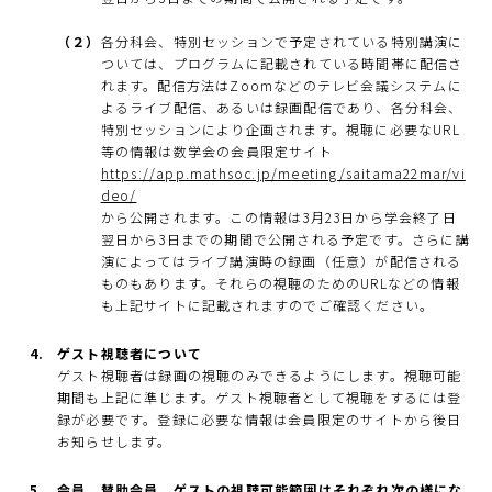
（２）
各分科会、特別セッションで予定されている特別講演に
ついては、プログラムに記載されている時間帯に配信さ
れます。配信方法はZoomなどのテレビ会議システムに
よるライブ配信、あるいは録画配信であり、各分科会、
特別セッションにより企画されます。視聴に必要なURL
等の情報は数学会の会員限定サイト
https://app.mathsoc.jp/meeting/saitama22mar/vi
deo/
から公開されます。この情報は3月23日から学会終了日
翌日から3日までの期間で公開される予定です。さらに講
演によってはライブ講演時の録画（任意）が配信される
ものもあります。それらの視聴のためのURLなどの情報
も上記サイトに記載されますのでご確認ください。
ゲスト視聴者について
ゲスト視聴者は録画の視聴のみできるようにします。視聴可能
期間も上記に準じます。ゲスト視聴者として視聴をするには登
録が必要です。登録に必要な情報は会員限定のサイトから後日
お知らせします。
会員、賛助会員、ゲストの視聴可能範囲はそれぞれ次の様にな