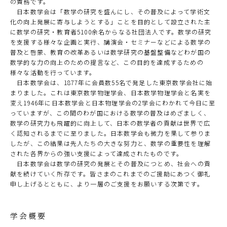
の責務です。
日本数学会は「数学の研究を盛んにし、その普及によって学術文
化の向上発展に寄与しようとする」ことを目的として設立された主
に数学の研究・教育者5100余名からなる社団法人です。数学の研究
を支援する様々な企画と実行、講演会・セミナーなどによる数学の
普及と啓蒙、教育の改革あるいは数学研究の基盤整備などわが国の
数学的な力の向上のための提言など、この目的を達成するための
様々な活動を行っています。
日本数学会は、1877年に会員数55名で発足した東京数学会社に始
まりました。これは東京数学物理学会、日本数学物理学会と名実を
変え1946年に日本数学会と日本物理学会の2学会にわかれて今日に至
っていますが、この間のわが国における数学の普及はめざましく、
数学の研究力も飛躍的に向上して、日本の数学者の貢献は世界で広
く認知されるまでに至りました。日本数学会も微力を果して参りま
したが、この結果は先人たちの大きな努力と、数学の重要性を理解
された各界からの強い支援によって達成されたものです。
日本数学会は数学の研究の発展とその普及につとめ、社会への貢
献を続けていく所存です。皆さまのこれまでのご援助にあつく御礼
申し上げるとともに、より一層のご支援をお願いする次第です。
学会概要