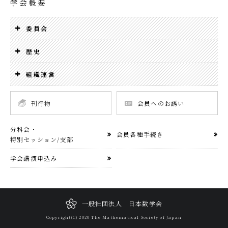
学会概要
委員会
歴史
組織運営
刊行物
会員へのお誘い
分科会・
会員各種手続き
特別セッション/支部
学会講演申込み
一般社団法人 日本数学会
Copyright(C) 2020 The Mathematical Society of Japan