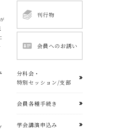
刊行物
体が
正
に
会員へのお誘い
ー
分科会・
予
特別セッション/支部
も
会員各種手続き
２
、
学会講演申込み
グ