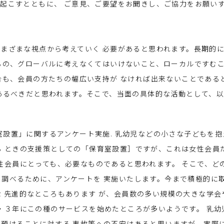
起こすとともに、 ご意見、ご要望をお聞きし、ご協力をお願い
まざまな視点から考えていく 必要があると思われます。長期的
もの、グローバルに考えなくてはいけないこと、ローカルですむ
合も、会員の方たちの幅広い支持が なければ出来ないことである
あるべきだと思われます。そこで、当面の具体的な活動として、
育室設置」に関するアンケート実施. 乳幼児などの小さな子どもを抱
る ときの支援策としての「保育室設置］ですが、これは女性会員
性会員にとっても、必要なものであると思われます。 そこで、ど
調べるために、アンケートを 実施いたします。今まで積極的に
 先進的なところもあります が、会員数の多い規模の大きな学会
・３年にこの種のサービスを始めたところが多いようです。 乳幼
預けることに対する 事故等への不安はあると思いますが、実際