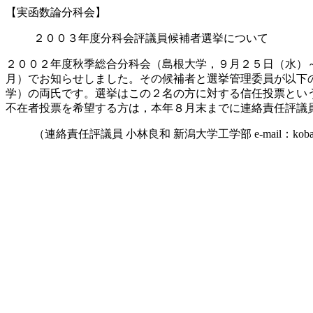
【実函数論分科会】
２００３年度分科会評議員候補者選挙について
２００２年度秋季総合分科会（島根大学，９月２５日（水）
月）でお知らせしました。その候補者と選挙管理委員が以下
学）の両氏です。選挙はこの２名の方に対する信任投票とい
不在者投票を希望する方は，本年８月末までに連絡責任評議
（連絡責任評議員 小林良和 新潟大学工学部 e-mail：kobayasi@ie.