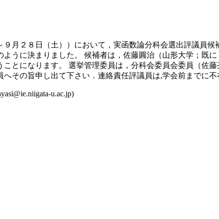
～９月２８日（土））において，実函数論分科会選出評議員候
のように決まりました。 候補者は，佐藤圓治（山形大学；既に
うことになります。 選挙管理委員は，分科会委員会委員（佐藤
員へその旨申し出て下さい．連絡責任評議員は,学会前までに不
niigata-u.ac.jp)