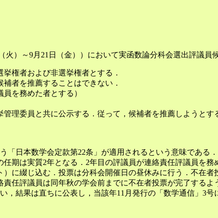
18日（火）～9月21日（金））において実函数論分科会選出評
選挙権者および非選挙権者とする．
候補者を推薦することはできない．
評議員を務めた者とする）
挙管理委員と共に公示する．従って，候補者を推薦しようとす
う「日本数学会定款第22条」が適用されるという意味である．
の任期は実質2年となる．2年目の評議員が連絡責任評議員を務
ト）に綴じ込む．投票は分科会開催日の昼休みに行う．不在者
絡責任評議員は同年秋の学会前までに不在者投票が完了するよ
い，結果は直ちに公表し，当該年11月発行の「数学通信」3号