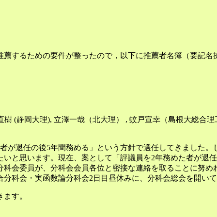
推薦するための要件が整ったので，以下に推薦者名簿（要記名
樹 (静岡大理), 立澤一哉（北大理） , 蚊戸宣幸（島根大総合理
者が退任の後5年間務める」という方針で選任してきました。
たいと思います。現在、案として「評議員を2年務めた者が退
分科会委員が、分科会会員各位と密接な連絡を取ることに努め
総合分科会・実函数論分科会2日目昼休みに、分科会総会を開い
きます。