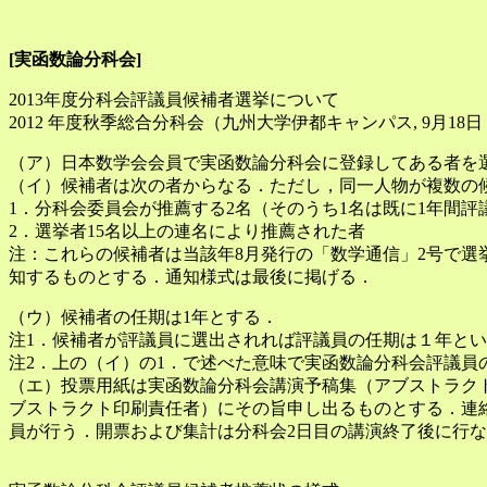
[実函数論分科会]
2013年度分科会評議員候補者選挙について
2012 年度秋季総合分科会（九州大学伊都キャンパス, 9月
（ア）日本数学会会員で実函数論分科会に登録してある者を
（イ）候補者は次の者からなる．ただし，同一人物が複数の
1．分科会委員会が推薦する2名（そのうち1名は既に1年間
2．選挙者15名以上の連名により推薦された者
注：これらの候補者は当該年8月発行の「数学通信」2号で選
知するものとする．通知様式は最後に掲げる．
（ウ）候補者の任期は1年とする．
注1．候補者が評議員に選出されれば評議員の任期は１年とい
注2．上の（イ）の1．で述べた意味で実函数論分科会評議員
（エ）投票用紙は実函数論分科会講演予稿集（アブストラク
ブストラクト印刷責任者）にその旨申し出るものとする．連
員が行う．開票および集計は分科会2日目の講演終了後に行な