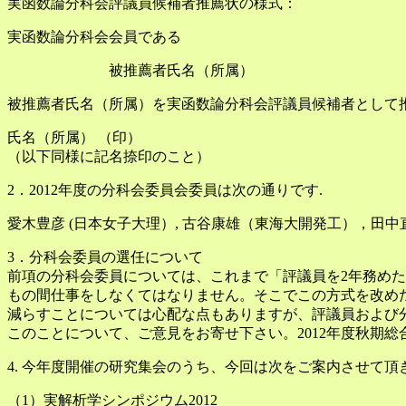
実函数論分科会評議員候補者推薦状の様式：
実函数論分科会会員である
被推薦者氏名（所属）
被推薦者氏名（所属）を実函数論分科会評議員候補者として
氏名（所属） （印）
（以下同様に記名捺印のこと）
2．2012年度の分科会委員会委員は次の通りです.
愛木豊彦 (日本女子大理）, 古谷康雄（東海大開発工），田中直
3．分科会委員の選任について
前項の分科会委員については、これまで「評議員を2年務めた
もの間仕事をしなくてはなりません。そこでこの方式を改め
減らすことについては心配な点もありますが、評議員および
このことについて、ご意見をお寄せ下さい。2012年度秋期
4. 今年度開催の研究集会のうち、今回は次をご案内させて頂
（1）実解析学シンポジウム2012